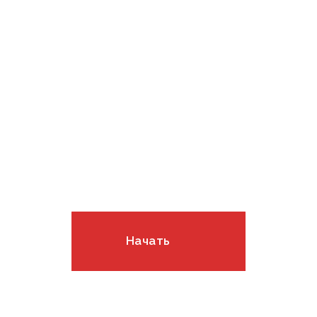
Рассчитайте стоимость
ремонта в онлайн-
калькуляторе!
Начать